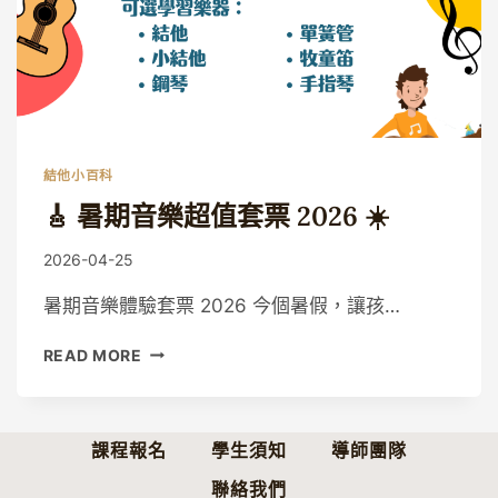
結他小百科
🎸 暑期音樂超值套票 2026 ☀️
By
2026-04-25
Guitaristic
暑期音樂體驗套票 2026 今個暑假，讓孩…
🎸
READ MORE
暑
期
音
樂
課程報名
學生須知
導師團隊
超
聯絡我們
值