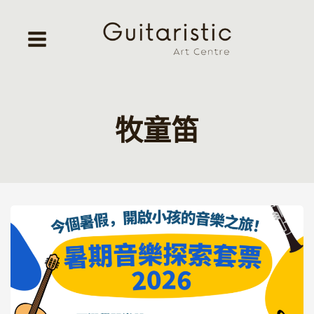
Skip
to
content
牧童笛