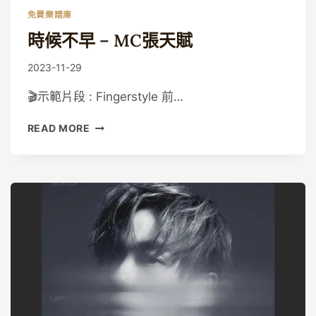
免費樂譜庫
時候不早 – MC張天賦
By
2023-11-29
Guitaristic
🎬示範片段 : Fingerstyle 前…
時
READ MORE
候
不
早
–
MC
張
天
賦