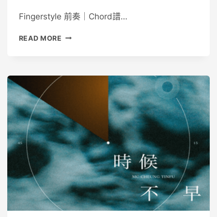
Guitaristic
Fingerstyle 前奏｜Chord譜…
青
READ MORE
春
告
別
式
–
張
敬
軒