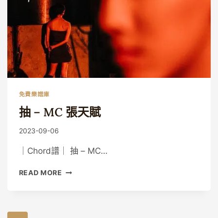
讚
美
之
泉
免費樂譜庫
抽 – MC 張天賦
By
2023-09-06
Guitaristic
｜Chord譜｜ 抽 – MC…
抽
READ MORE
–
MC
張
天