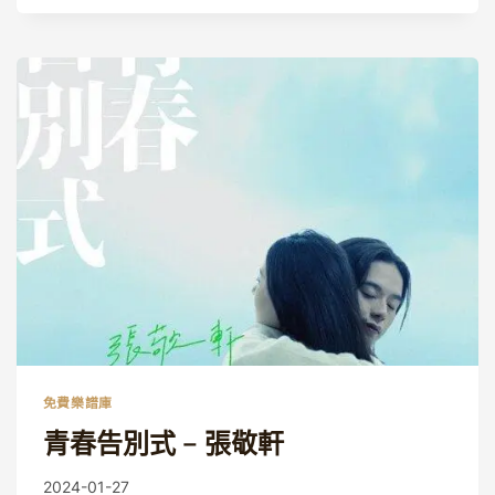
－
周
杰
倫
免費樂譜庫
青春告別式 – 張敬軒
By
2024-01-27