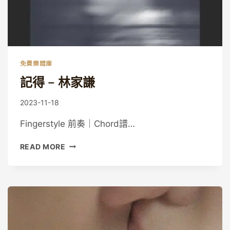
免費樂譜庫
記得 – 林家謙
By
2023-11-18
Guitaristic
Fingerstyle 前奏｜Chord譜…
記
READ MORE
得
–
林
家
謙