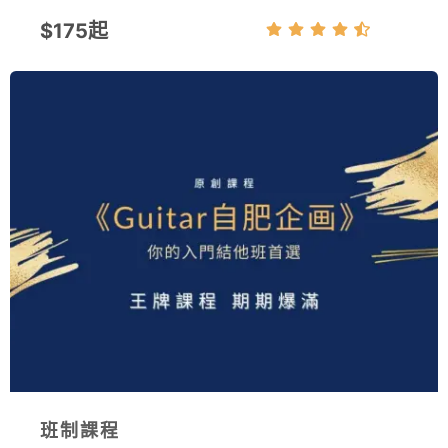
$175起
班制課程