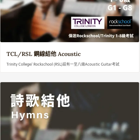
TCL/
RSL 鋼線結他
Acoustic
Trinity College/ Rockschool (RSL)設有一至八級Acoustic Guitar考試