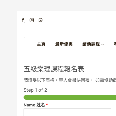
Skip
to
content
.
.
主頁
最新優惠
結他課程
.
五級樂理課程報名表
請填妥以下表格，專人會盡快回覆， 如需協助歡迎Wha
Step
1
of 2
Name 姓名
*