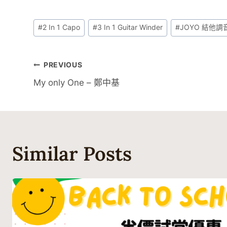
Post
#
2 In 1 Capo
#
3 In 1 Guitar Winder
#
JOYO 結他調
Tags:
文
PREVIOUS
My only One – 鄭中基
章
導
覽
Similar Posts