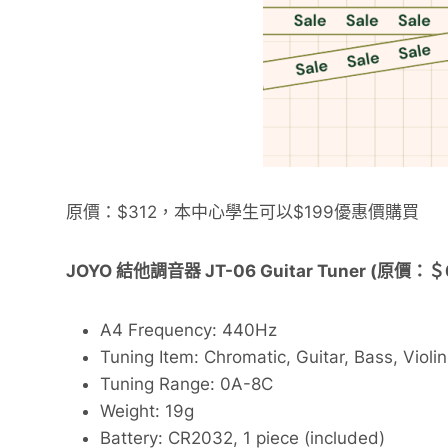
原價：$312，本中心學生可以$199優惠價購買
JOYO 結他調音器 JT-06 Guitar Tuner (原價：
A4 Frequency: 440Hz
Tuning Item: Chromatic, Guitar, Bass, Violin
Tuning Range: 0A-8C
Weight: 19g
Battery: CR2032, 1 piece (included)