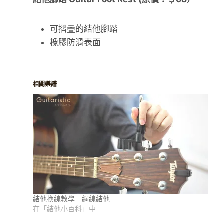
可摺疊的結他腳踏
橡膠防滑表面
相關樂譜
結他換線教學－綱線結他
在「結他小百科」中