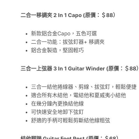
二合一移調夾 2 In 1 Capo (原價：＄88）
新款鋁合金Capo，五色可選
二合一功能：拔弦釘器+ 移調夾
鋁合金製造，堅固輕巧
三合一上弦器 3 In 1 Guitar Winder (原價：＄88
三合一結他捲線器、剪線、拔弦釘，輕鬆便捷
適合所有木結他，電結他和夏威夷小結他
在幾分鐘內更換結他線
可快速安全地卸下弦釘
舒適的手柄可輕鬆剪斷結他線粗弦
結他腳踏 Guitar Foot Rest (原價：＄68）