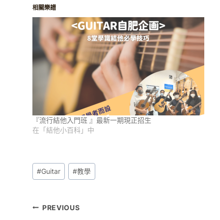
相關樂譜
『流行結他入門班 』最新一期現正招生
在「結他小百科」中
Post
#
Guitar
#
教學
Tags:
文
PREVIOUS