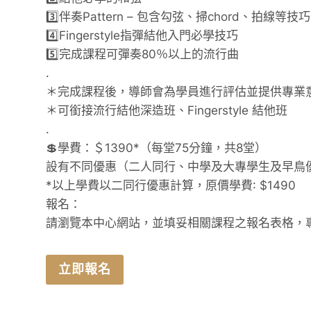
3️⃣伴奏Pattern – 包含勾弦、掃chord、拍線等技巧
4️⃣Fingerstyle指彈結他入門必學技巧
5️⃣完成課程可彈奏80％以上的流行曲
.
＊完成課程後，導師會為學員進行評估並提供專業
＊可銜接流行結他深造班、Fingerstyle 結他班
.
💲學費：＄1390*（每堂75分鐘，共8堂）
設有不同優惠（二人同行、中學及大專學生及早鳥
*以上學費以二同行優惠計算，原價學費: $1490
報名：
請瀏覽本中心網站，並填妥相關課程之報名表格，
立即報名