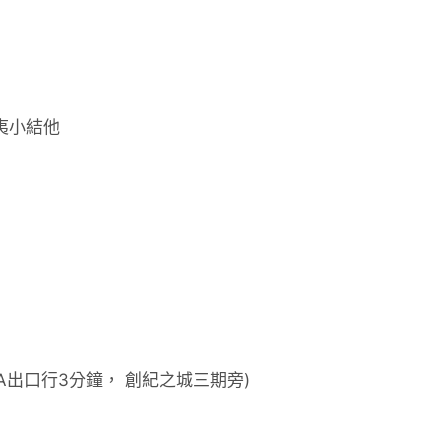
夷小結他
A出口行3分鐘， 創紀之城三期旁)