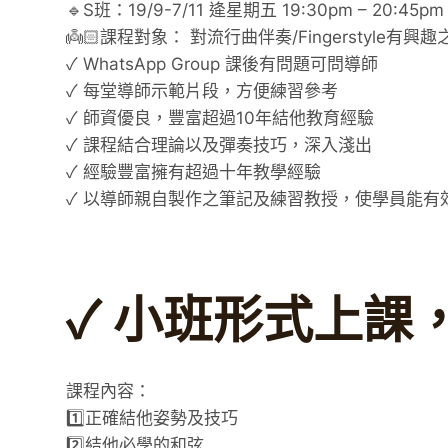
🔹S班：19/9-7/11 逄星期五 19:30pm – 20:45pm
👼🏻課程對象： 對流行曲伴奏/Fingerstyle有
✓ WhatsApp Group 課後有問題可問導師
✓ 每堂導師示範片段，方便練習參考
✓ 師資優良，豐富超過10年結他教育經驗
✓ 課程結合理論以及彈奏技巧，深入淺出
✓ 經驗豐富擁有超過十年教學經驗
✓ 以導師親自製作之筆記及練習教授，使學員能有
✓ 小班形式上課
課程內容：
1️⃣正確結他姿勢及技巧
2️⃣結他必學的和弦