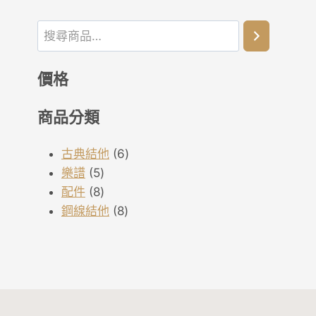
價格
商品分類
6
古典結他
6
5
個
樂譜
5
個
8
產
配件
8
產
個
8
品
鋼線結他
8
品
產
個
品
產
品