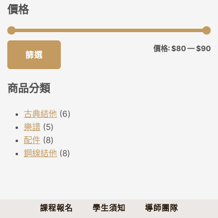
價格
最
最
價格:
$80
—
$90
篩選
低
高
價
價
商品分類
格
格
6
古典結他
6
5
個
樂譜
5
個
8
產
配件
8
產
個
8
品
鋼線結他
8
品
產
個
品
產
品
課程報名
學生須知
導師團隊