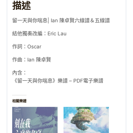
描述
賢
｜
Fingerstyle
留一天與你喘息| Ian 陳卓賢六線譜＆五線譜
Solo
結他獨奏改編：Eric Lau
Tab
｜
作詞：Oscar
電
作曲：Ian 陳卓賢
子
版
內含：
數
《留一天與你喘息》樂譜 – PDF電子樂譜
量
相關樂譜