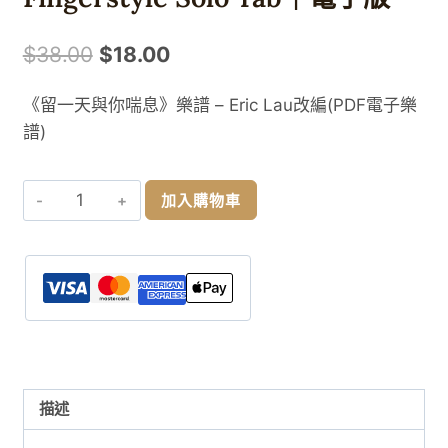
原
目
$
38.00
$
18.00
始
前
《留一天與你喘息》樂譜 – Eric Lau改編(PDF電子樂
價
價
譜)
格：
格：
$38.00。
$18.00。
留
加入購物車
一
天
與
你
喘
息|
Ian
陳
描述
卓