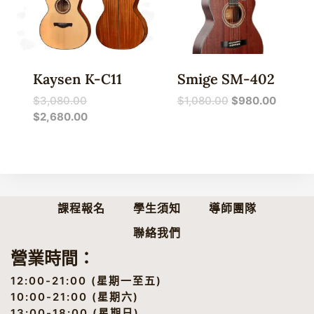
Kaysen K-C11
Smige SM-402
原
原
目
$
3,080.00
$
1,080.00
$
980.00
始
目
始
前
$
2,680.00
價
前
價
價
格：
價
格：
格：
$3,080.00。
格：
$1,080.00。
$980.
$2,680.00。
課程報名
學生須知
導師團隊
聯絡我們
營業時間：
12:00-21:00 (星期一至五)
10:00-21:00 (星期六)
13:00-18:00 (星期日)