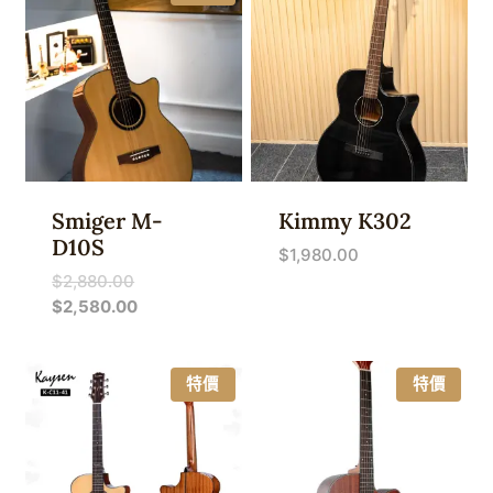
Smiger M-
Kimmy K302
D10S
$
1,980.00
原
$
2,880.00
始
目
$
2,580.00
價
前
格：
價
$2,880.00。
格：
特價
特價
$2,580.00。