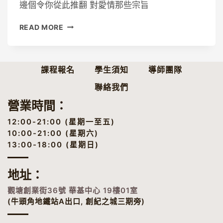
邊個令你從此推翻 對愛情那些宗旨
到
READ MORE
底
發
生
過
課程報名
學生須知
導師團隊
什
聯絡我們
麼
事-
營業時間：
DEAR
JANE
12:00-21:00 (星期一至五)
｜
10:00-21:00 (星期六)
FINGERSTYLE
13:00-18:00 (星期日)
前
奏
｜
地址
：
CHORD
觀塘創業街36號 華基中心 19樓01室
譜
(牛頭角地鐵站A出口, 創紀之城三期旁)