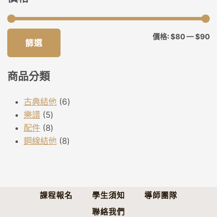
最
最
價格:
$80
—
$90
篩選
低
高
價
價
商品分類
格
格
6
古典結他
6
5
個
樂譜
5
個
8
產
配件
8
產
個
8
品
鋼線結他
8
品
產
個
品
產
品
課程報名
學生須知
導師團隊
聯絡我們