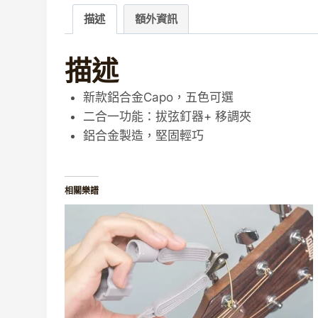
描述
額外資訊
描述
新款鋁合金Capo，五色可選
二合一功能：拔弦釘器+ 移調夾
鋁合金製造，堅固輕巧
相關樂譜