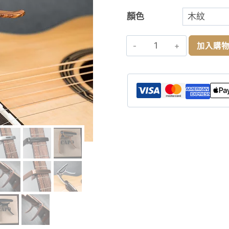
顏色
二
加入購
合
一
移
調
夾
2
in
1
Capo
數
量