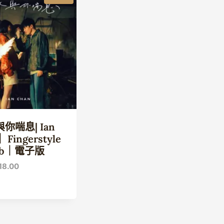
你喘息| Ian
Fingerstyle
Tab｜電子版
原
目
18.00
始
前
價
價
格：
格：
38.00。
$18.00。