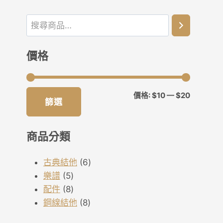
價格
最
最
價格:
$10
—
$20
篩選
低
高
價
價
商品分類
格
格
6
古典結他
6
5
個
樂譜
5
個
8
產
配件
8
產
個
8
品
鋼線結他
8
品
產
個