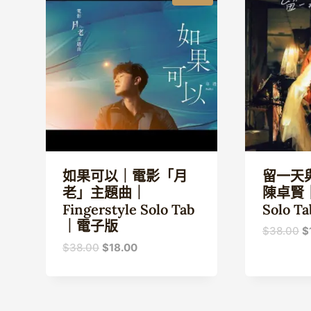
如果可以｜電影「月
留一天與
老」主題曲｜
陳卓賢｜ 
Fingerstyle Solo Tab
Solo 
｜電子版
$
38.00
$
原
目
$
38.00
$
18.00
始
前
價
價
$
格：
格：