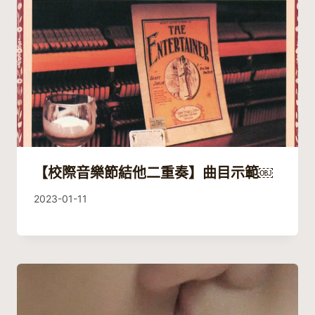
【校際音樂節結他二重奏】曲目示範￼
By
2023-01-11
Eric