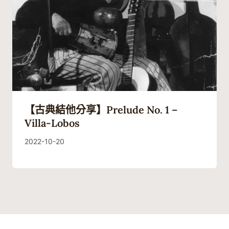
【古典結他分享】Prelude No. 1 –
Villa-Lobos
By
2022-10-20
Guitaristic