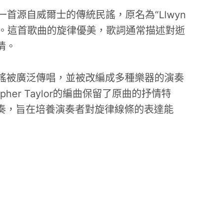
e》是一首源自威爾士的傳統民謠，原名為“Llwyn
林”。這首歌曲的旋律優美，歌詞通常描述對逝
情。
民謠被廣泛傳唱，並被改編成多種樂器的演奏
opher Taylor的編曲保留了原曲的抒情特
奏，旨在培養演奏者對旋律線條的表達能