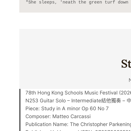
"She sleeps, 'neath the green turf down 
S
78th Hong Kong Schools Music Festival (202
N253 Guitar Solo – Intermediate結他獨
Piece: Study in A minor Op 60 No 7
Composer: Matteo Carcassi
Publication Name: The Christopher Parkenin