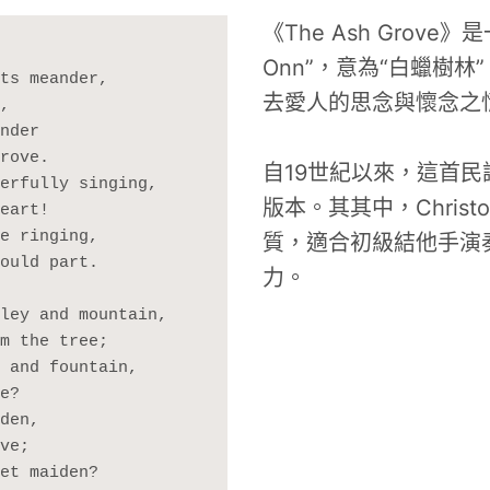
《The Ash Grov
Onn”，意為“白蠟樹
ts meander,
去愛人的思念與懷念之
,
nder
rove.
自19世紀以來，這首
erfully singing,
版本。其其中，Christ
eart!
e ringing,
質，適合初級結他手演
ould part.
力。
ley and mountain,
m the tree;
 and fountain,
e?
den,
ve;
et maiden?