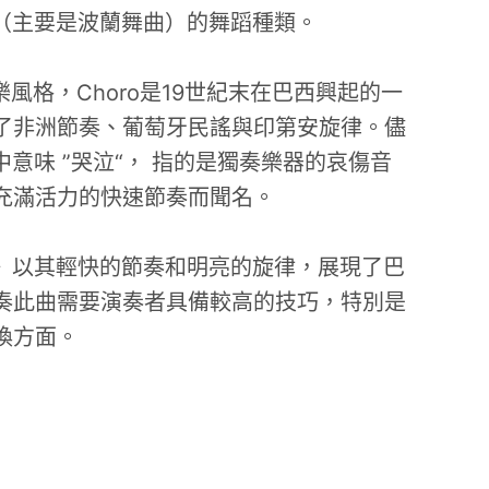
蹈（主要是波蘭舞曲）的舞蹈種類。
樂風格，Choro是19世紀末在巴西興起的一
了非洲節奏、葡萄牙民謠與印第安旋律。儘
牙語中意味 ”哭泣“， 指的是獨奏樂器的哀傷音
充滿活力的快速節奏而聞名。
ilhões》以其輕快的節奏和明亮的旋律，展現了巴
奏此曲需要演奏者具備較高的技巧，特別是
換方面。