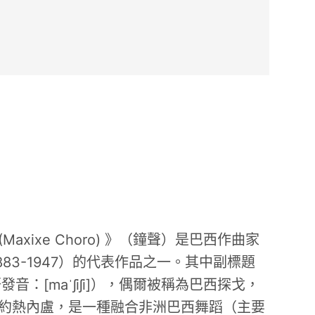
ões (Maxixe Choro) 》（鐘聲）是巴西作曲家
o（1883-1947）的代表作品之一。其中副標題
語發音：[maˈʃiʃi]），偶爾被稱為巴西探戈，
里約熱內盧，是一種融合非洲巴西舞蹈（主要