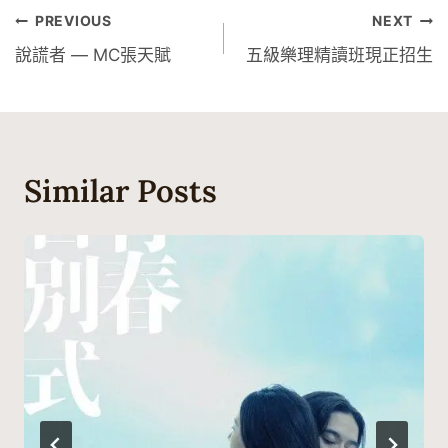
文
PREVIOUS
NEXT
說謊者 — MC張天賦
五級樂理精讀班現正招生
章
導
覽
Similar Posts