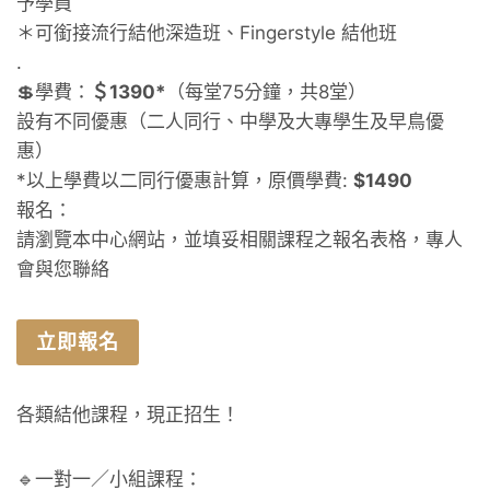
予學員
＊可銜接流行結他深造班、Fingerstyle 結他班
.
💲學費：
＄1390*
（每堂75分鐘，共8堂）
設有不同優惠（二人同行、中學及大專學生及早鳥優
惠）
*以上學費以二同行優惠計算，原價學費:
$1490
報名：
請瀏覽本中心網站，並填妥相關課程之報名表格，專人
會與您聯絡
立即報名
各類結他課程，現正招生！
🔹一對一／小組課程：