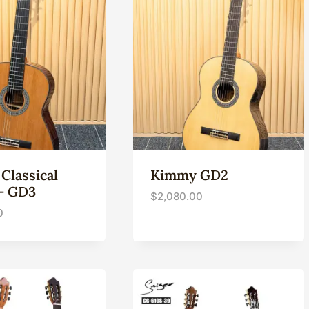
Classical
Kimmy GD2
 – GD3
$
2,080.00
0