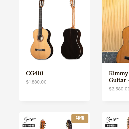
CG410
Kimmy 
Guitar
$
1,880.00
$
2,580.0
特價