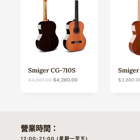
Smiger CG-710S
Smiger
原
目
$
4,880.00
$
4,280.00
$
3,880.0
始
前
價
價
格：
格：
$4,880.00。
$4,280.00。
營業時間：
12:00-21:00 (星期一至五)