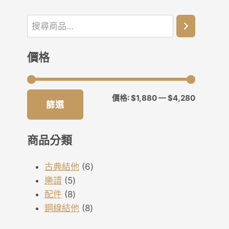
價格
最
最
價格:
$1,880
—
$4,280
篩選
低
高
價
價
商品分類
格
格
6
古典結他
6
5
個
樂譜
5
個
8
產
配件
8
產
個
8
品
鋼線結他
8
品
產
個