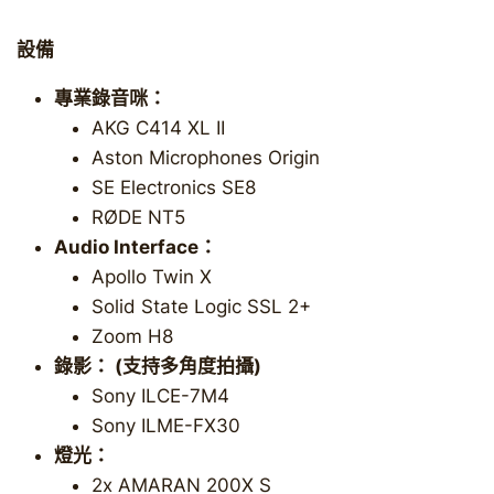
設備
專業錄音咪：
AKG C414 XL II
Aston Microphones Origin
SE Electronics SE8
RØDE NT5
Audio Interface：
Apollo Twin X
Solid State Logic SSL 2+
Zoom H8
錄影： (支持多角度拍攝)
Sony ILCE-7M4
Sony ILME-FX30
燈光：
2x AMARAN 200X S