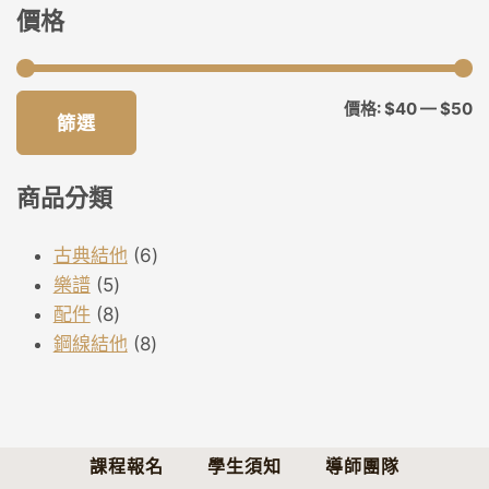
價格
最
最
價格:
$40
—
$50
篩選
低
高
價
價
商品分類
格
格
6
古典結他
6
5
個
樂譜
5
個
8
產
配件
8
產
個
8
品
鋼線結他
8
品
產
個
品
產
品
課程報名
學生須知
導師團隊