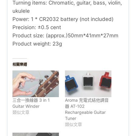
Turning items: Chromatic, guitar, bass, violin,
ukulele
Power: 1 * CR2032 battery (not included)
Precision: ±0.5 cent
Product size: (approx.)50mm*41mm*27mm
Product weight: 23g
相關樂譜
三合一換線器 3 in 1
Aroma 充電式結他調音
Guitar Winder
器 AT-102
類似文章
Rechargeable Guitar
Tuner
類似文章