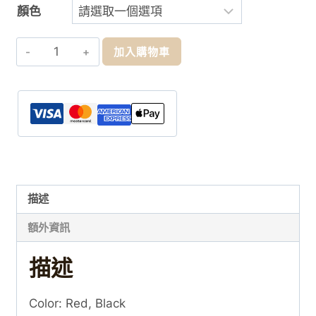
顏色
Aroma
加入購物車
結
他
調
音
器
AT-
200
Guitar
描述
Tuner
額外資訊
數
量
描述
Color: Red, Black