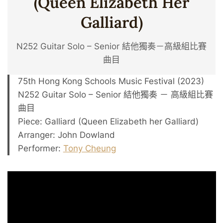
(Queen Elizabeth Her
Galliard)
N252 Guitar Solo – Senior 結他獨奏－高級組比賽
曲目
75th Hong Kong Schools Music Festival (2023)
N252 Guitar Solo – Senior 結他獨奏 － 高級組比賽
曲目
Piece: Galliard (Queen Elizabeth her Galliard)
Arranger: John Dowland
Performer:
Tony Cheung