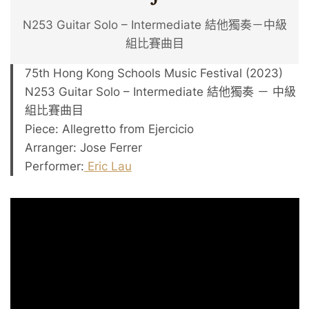
N253 Guitar Solo – Intermediate 結他獨奏－中級
組比賽曲目
75th Hong Kong Schools Music Festival (2023)
N253 Guitar Solo – Intermediate 結他獨奏 － 中級
組比賽曲目
Piece: Allegretto from Ejercicio
Arranger: Jose Ferrer
Performer:
Eric Lau