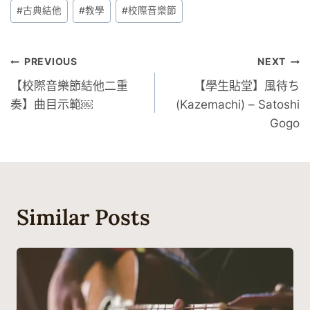
Post
#
古典結他
#
教學
#
校際音樂節
Tags:
文
PREVIOUS
NEXT
【校際音樂節結他二重
【學生貼堂】風待ち
章
奏】曲目示範￼
(Kazemachi) – Satoshi
導
Gogo
覽
Similar Posts