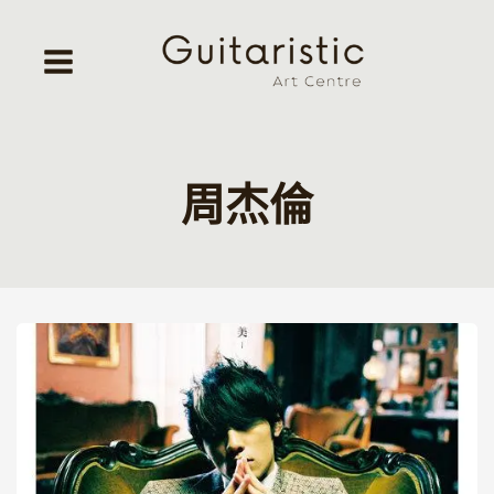
Skip
to
content
周杰倫