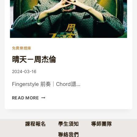
免費樂譜庫
晴天－周杰倫
By
2024-03-16
Guitaristic
Fingerstyle 前奏｜Chord譜…
晴
READ MORE
天
－
周
杰
課程報名
學生須知
導師團隊
倫
聯絡我們