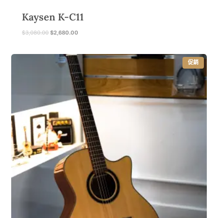
Kaysen K-C11
原
目
$
3,080.00
$
2,680.00
始
前
價
價
格
格
特
促銷
：
：
價
$
$
商
品
3
2
,
,
0
6
8
8
0
0
.
.
0
0
0
0
。
。