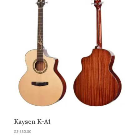
1
9
,
8
0
0
8
.
0
0
.
0
0
。
0
。
Kaysen K-A1
$
3,880.00