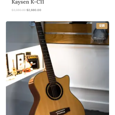
Kaysen K-C11
原
目
$
3,080.00
$
2,680.00
始
前
價
價
格
格
特
促銷
：
：
價
$
$
商
品
3
2
,
,
0
6
8
8
0
0
.
.
0
0
0
0
。
。