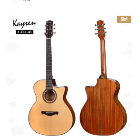
$
3,880.00
特
促銷
價
商
品