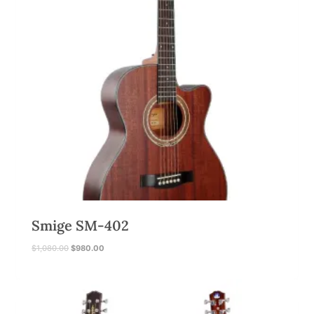
Smige SM-402
原
目
$
1,080.00
$
980.00
始
前
價
價
格
格
：
：
$
$