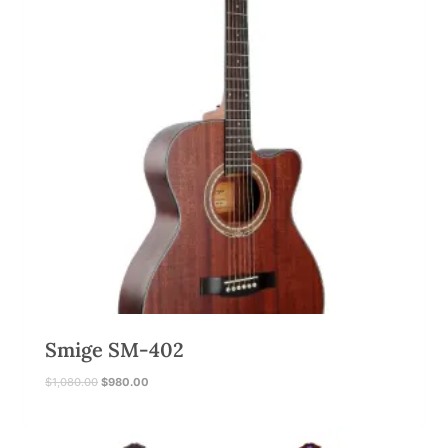
Smige SM-402
原
目
$
1,080.00
$
980.00
始
前
價
價
格
格