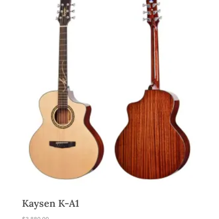
：
：
$
$
1
9
,
8
0
0
8
.
0
0
.
0
0
。
0
。
Kaysen K-A1