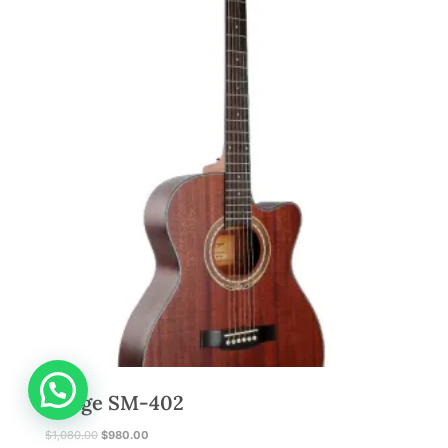
商
品
需要幫忙?
Smige SM-402
原
目
$
1,080.00
$
980.00