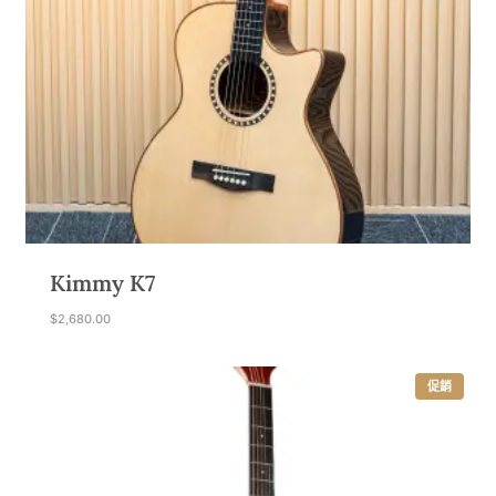
Kimmy K7
$
2,680.00
特
促銷
價
商
品