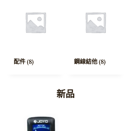
配件
(8)
鋼線結他
(8)
新品