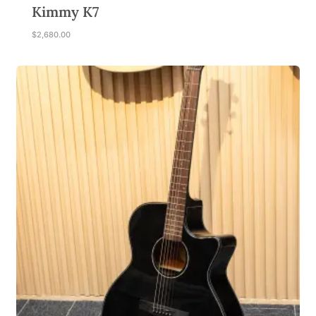
Kimmy K7
$
2,680.00