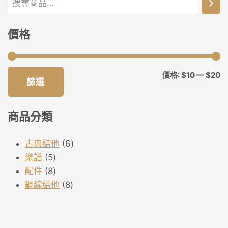
價格
最
最
價格:
$10
—
$20
篩選
低
高
價
價
商品分類
格
格
6
古典結他
6
5
個
樂譜
5
個
8
產
配件
8
產
個
8
品
鋼線結他
8
品
產
個
品
產
品