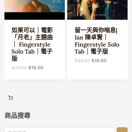
如果可以｜電影
留一天與你喘息|
「月老」主題曲
Ian 陳卓賢｜
｜ Fingerstyle
Fingerstyle Solo
Solo Tab｜電子
Tab｜電子版
版
原
目
$
38.00
$
18.00
始
前
原
目
$
38.00
$
18.00
價
價
始
前
格：
格：
價
價
$38.00。
$18.00。
格：
格：
$38.00。
$18.00。
商品搜尋