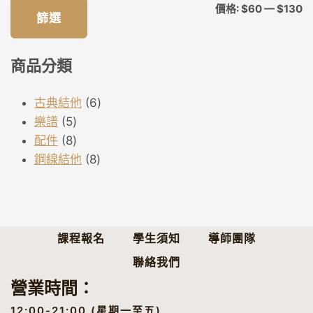
最
最
價格:
$60
—
$130
篩選
低
高
價
價
商品分類
格
格
6
古典結他
6
5
個
樂譜
5
個
8
產
配件
8
產
個
8
品
鋼線結他
8
品
產
個
品
產
品
課程報名
學生須知
導師團隊
聯絡我們
營業時間：
12:00-21:00 (星期一至五)