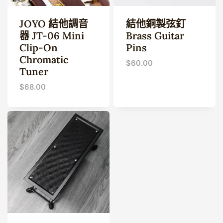
JOYO 結他調音
結他銅製弦釘
器 JT-06 Mini
Brass Guitar
Clip-On
Pins
Chromatic
$
60.00
Tuner
$
68.00