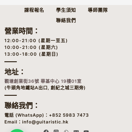
樂
節
課程報名
學生須知
導師團隊
結
聯絡我們
他
二
營業時間：
重
奏】
12:00-21:00 (星期一至五)
曲
10:00-21:00 (星期六)
目
13:00-18:00 (星期日)
示
範
￼
地址
：
觀塘創業街36號 華基中心 19樓01室
(牛頭角地鐵站A出口, 創紀之城三期旁)
聯絡我們：
電話 (
WhatsApp
)：+852 5983 7473
Email：
info@guitaristic.hk