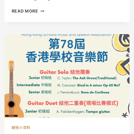
【78
READ MORE
屆
校
際
音
樂
節
結
他
獨
奏】
樂
曲
解
說
結他小百科