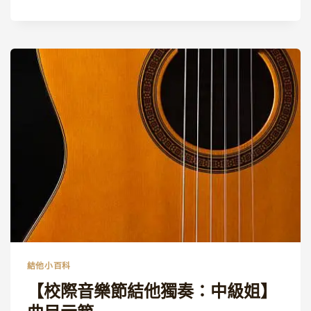
際
音
樂
節
結
他
獨
奏：
中
級
組】
ROMANCE
DE
AMOR
樂
曲
解
說
結他小百科
【校際音樂節結他獨奏：中級姐】