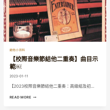
中
級
組
及
高
級
組】
曲
目
結他小百科
示
範
【校際音樂節結他二重奏】曲目示
範￼
By
2023-01-11
Eric
【2023校際音樂節結他二重奏：高級組及初…
【校
READ MORE
際
音