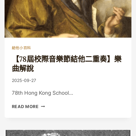
結他小百科
【78屆校際音樂節結他二重奏】樂
曲解說
By
2025-09-27
Guitaristic
78th Hong Kong School…
【78
READ MORE
屆
校
際
音