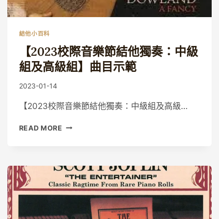
結他小百科
【2023校際音樂節結他獨奏：中級
組及高級組】曲目示範
By
2023-01-14
Guitaristic
【2023校際音樂節結他獨奏：中級組及高級…
【2023
READ MORE
校
際
音
樂
節
結
他
獨
奏：