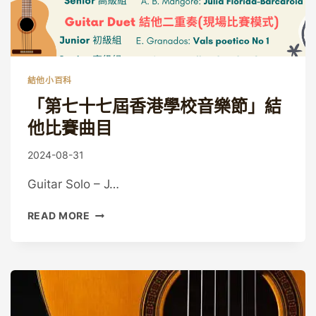
比
賽
曲
目
結他小百科
「第七十七屆香港學校音樂節」結
他比賽曲目
By
2024-08-31
Eric
Guitar Solo – J…
「第
READ MORE
七
十
七
屆
香
港