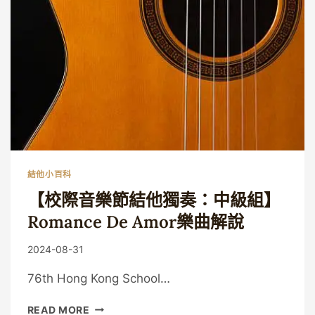
學
校
音
樂
節」
結
他
比
賽
曲
目
結他小百科
【校際音樂節結他獨奏：中級組】
Romance De Amor樂曲解說
By
2024-08-31
Guitaristic
76th Hong Kong School…
【校
READ MORE