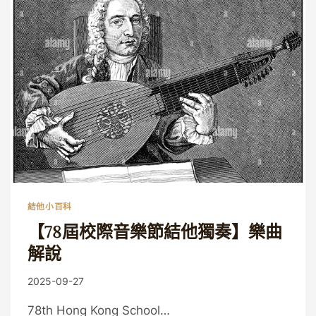
樂
節
結
他
二
重
奏】
樂
曲
解
說
結他小百科
【78屆校際音樂節結他獨奏】樂曲
解說
By
2025-09-27
Guitaristic
78th Hong Kong School…