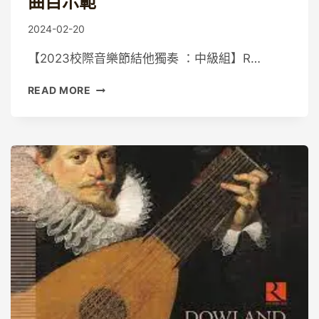
曲目示範
By
2024-02-20
Guitaristic
【2023校際音樂節結他獨奏 ：中級組】R…
【校
READ MORE
際
音
樂
節
結
他
獨
奏：
中
級
姐】
曲
目
示
範