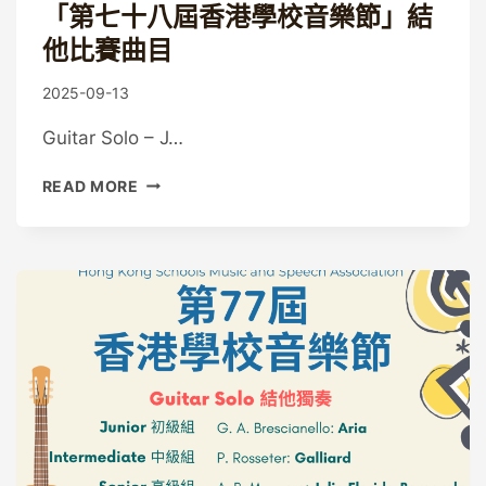
「第七十八屆香港學校音樂節」結
他比賽曲目
By
2025-09-13
Guitaristic
Guitar Solo – J…
「第
READ MORE
七
十
八
屆
香
港
學
校
音
樂
節」
結
他