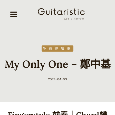
Skip
to
content
免費樂譜庫
My Only One – 鄭中基
2024-04-03
By
Guitaristic
Fingerstyle 前奏｜Chord譜