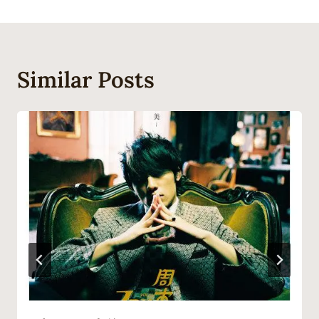
導
覽
Similar Posts