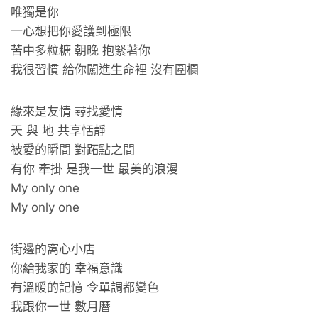
唯獨是你
一心想把你愛護到極限
苦中多粒糖 朝晚 抱緊著你
我很習慣 給你闖進生命裡 沒有圍欄
緣來是友情 尋找愛情
天 與 地 共享恬靜
被愛的瞬間 對跖點之間
有你 牽掛 是我一世 最美的浪漫
My only one
My only one
街邊的窩心小店
你給我家的 幸福意識
有溫暖的記憶 令單調都變色
我跟你一世 數月曆