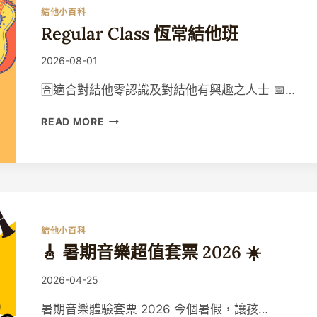
結他小百科
Regular Class 恆常結他班
By
2026-08-01
Guitaristic
🈴適合對結他零認識及對結他有興趣之人士 📅…
REGULAR
READ MORE
CLASS
恆
常
結
他
班
結他小百科
🎸 暑期音樂超值套票 2026 ☀️
By
2026-04-25
Guitaristic
暑期音樂體驗套票 2026 今個暑假，讓孩…