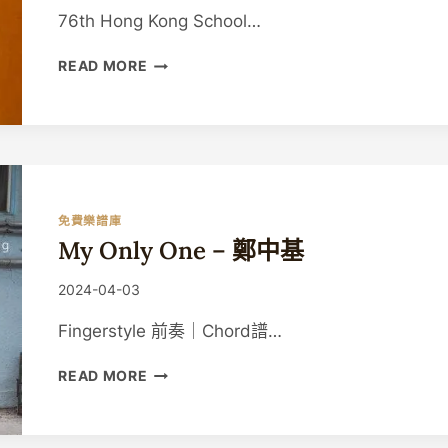
Guitaristic
結
76th Hong Kong School…
他
入
【校
READ MORE
門
際
課
音
程
樂
節
結
他
獨
免費樂譜庫
奏：
My Only One – 鄭中基
中
級
By
2024-04-03
組】
Guitaristic
ROMANCE
Fingerstyle 前奏｜Chord譜…
DE
AMOR
MY
READ MORE
樂
ONLY
曲
ONE
解
–
說