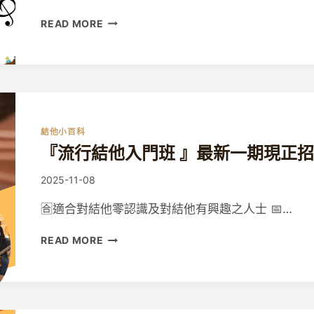
🎸
READ MORE
暑
期
音
樂
超
值
套
結他小百科
票
『流行結他入門班 』最新一期現正
2026
☀️
By
2025-11-08
Guitaristic
🈴適合對結他零認識及對結他有興趣之人士 📅…
『流
READ MORE
行
結
他
入
門