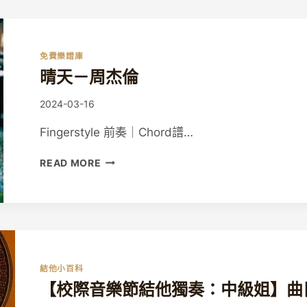
鄭
中
基
免費樂譜庫
晴天－周杰倫
By
2024-03-16
Guitaristic
Fingerstyle 前奏｜Chord譜…
晴
READ MORE
天
－
周
杰
倫
結他小百科
【校際音樂節結他獨奏：中級姐】曲