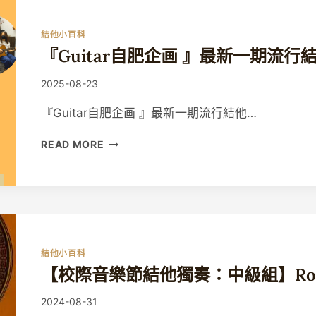
班
』
結他小百科
最
『Guitar自肥企画 』最新一期流行
新
一
By
2025-08-23
期
Guitaristic
現
『Guitar自肥企画 』最新一期流行結他…
正
招
『GUITAR
READ MORE
生
自
肥
企
画
』
最
新
結他小百科
一
【校際音樂節結他獨奏：中級組】Roma
期
流
By
2024-08-31
行