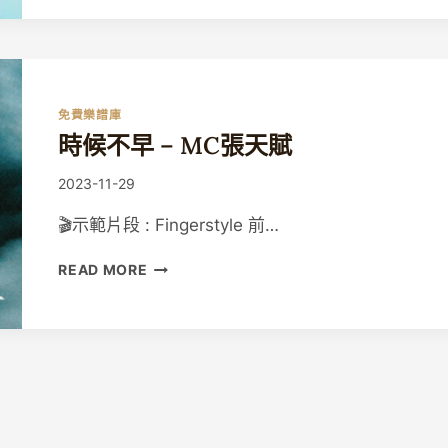
別
式
–
張
敬
免費樂譜庫
軒
時候不早 – MC張天賦
By
2023-11-29
Guitaristic
🎬示範片段 : Fingerstyle 前…
時
READ MORE
候
不
早
–
MC
張
天
賦