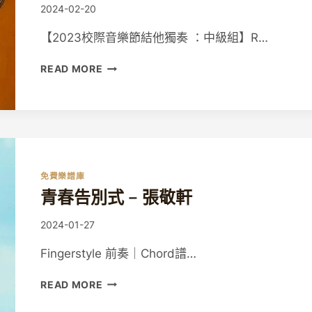
By
2024-02-20
Guitaristic
【2023校際音樂節結他獨奏 ：中級組】R…
【校
READ MORE
際
音
樂
節
結
他
獨
免費樂譜庫
奏：
青春告別式 – 張敬軒
中
級
By
2024-01-27
姐】
Guitaristic
曲
Fingerstyle 前奏｜Chord譜…
目
示
青
READ MORE
範
春
告